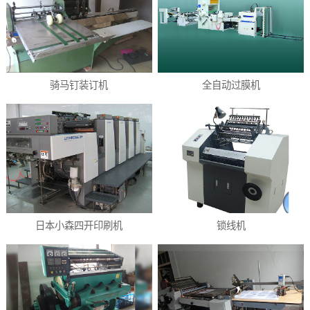
骑马钉装订机
全自动过膜机
日本小森四开印刷机
锁线机